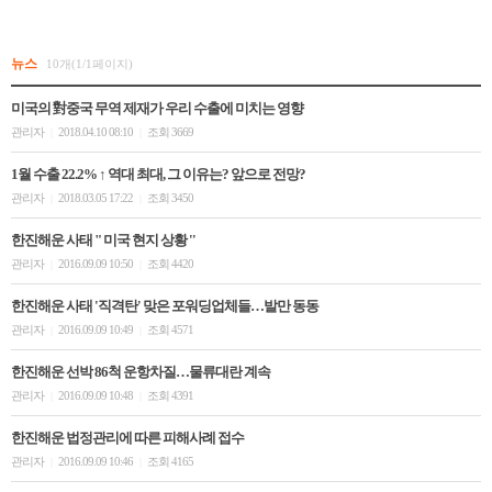
뉴스
10개(1/1페이지)
미국의 對중국 무역 제재가 우리 수출에 미치는 영향
관리자
2018.04.10 08:10
조회 3669
|
|
1월 수출 22.2% ↑ 역대 최대, 그 이유는? 앞으로 전망?
관리자
2018.03.05 17:22
조회 3450
|
|
한진해운 사태 " 미국 현지 상황 ''
관리자
2016.09.09 10:50
조회 4420
|
|
한진해운 사태 '직격탄' 맞은 포워딩업체들…발만 동동
관리자
2016.09.09 10:49
조회 4571
|
|
한진해운 선박 86척 운항차질…물류대란 계속
관리자
2016.09.09 10:48
조회 4391
|
|
한진해운 법정관리에 따른 피해사례 접수
관리자
2016.09.09 10:46
조회 4165
|
|