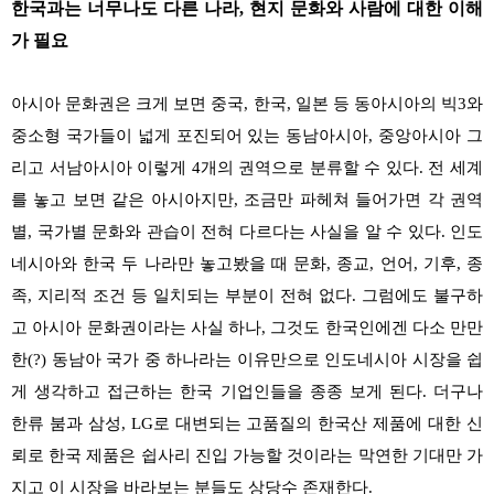
한국과는 너무나도 다른 나라,
현지 문화와 사람에 대한 이해
가 필요
아시아 문화권은 크게 보면 중국, 한국, 일
본 등 동아시아의 빅3와
중소형 국가들이 넓
게 포진되어 있는 동남아시아, 중앙아시아 그
리고 서남아시아 이렇게 4개의 권역으로 분류
할 수 있다. 전 세계
를 놓고 보면 같은 아시아
지만, 조금만 파헤쳐 들어가면 각 권역
별, 국
가별 문화와 관습이 전혀 다르다는 사실을 알
수 있다. 인도
네시아와 한국 두 나라만 놓고
봤을 때 문화, 종교, 언어, 기후, 종
족, 지리적
조건 등 일치되는 부분이 전혀 없다. 그럼에도
불구하
고 아시아 문화권이라는 사실 하나, 그
것도 한국인에겐 다소 만만
한(?) 동남아 국가
중 하나라는 이유만으로 인도네시아 시장을
쉽
게 생각하고 접근하는 한국 기업인들을 종
종 보게 된다. 더구나
한류 붐과 삼성, LG로
대변되는 고품질의 한국산 제품에 대한 신
뢰
로 한국 제품은 쉽사리 진입 가능할 것이라는
막연한 기대만 가
지고 이 시장을 바라보는 분
들도 상당수 존재한다.