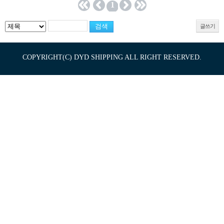
1
글쓰기
COPYRIGHT(C) DYD SHIPPING ALL RIGHT RESERVED.