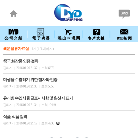
해운물류자료실
4개(1/1페이지)
중국 화장품 인증 절차
관리자
2016.01.20 21:37
조회 6272
|
|
미생물 수출하기 위한 절차와 인증
관리자
2016.01.20 21:36
조회 5650
|
|
유리병 수입시 한글표시사항 및 원산지 표기
관리자
2016.01.20 21:34
조회 10449
|
|
식품, 식품 검역
관리자
2016.01.20 21:19
조회 4936
|
|